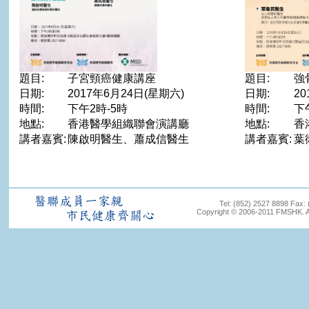
題目:
子宮頸癌健康講座
題目:
強
日期:
2017年6月24日(星期六)
日期:
20
時間:
下午2時-5時
時間:
下
地點:
香港醫學組織聯會演講廳
地點:
香
講者嘉賓:
陳啟明醫生、蕭成信醫生
講者嘉賓:
葉
Tel: (852) 2527 8898 Fax:
Copyright © 2006-2011 FMSHK. All