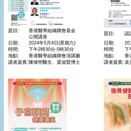
題目:
香港醫學組織聯會基金
題目:
認
公開講座
日期:
2024年5月4日(星期六)
日期:
2
時間:
下午2時30分-5時30分
時間:
下
地點:
香港醫學組織聯會演講廳
地點:
香
講者嘉賓:
陳偉明醫生、梁淑賢博士
講者嘉賓:
袁